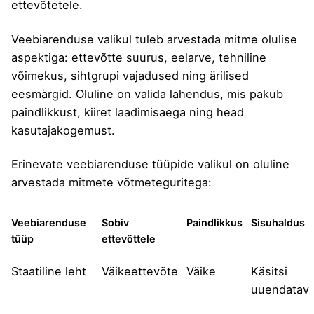
ettevõtetele.
Veebiarenduse valikul tuleb arvestada mitme olulise
aspektiga: ettevõtte suurus, eelarve, tehniline
võimekus, sihtgrupi vajadused ning ärilised
eesmärgid. Oluline on valida lahendus, mis pakub
paindlikkust, kiiret laadimisaega ning head
kasutajakogemust.
Erinevate veebiarenduse tüüpide valikul on oluline
arvestada mitmete võtmeteguritega:
Veebiarenduse
Sobiv
Paindlikkus
Sisuhaldus
tüüp
ettevõttele
Staatiline leht
Väikeettevõte
Väike
Käsitsi
uuendatav