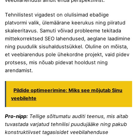
veebilahendusi ainult enda perspektiivist.
Tehnilistest vigadest on olulisimad ebaõige
platvormi valik, ülemäärane keerukus ning piiratud
skaleeritavus. Samuti võivad probleeme tekitada
mittekorrektsed SEO lahendused, aeglane laadimine
ning puudulik sisuhaldustsükkel. Oluline on mõista,
et veebiarendus pole ühekordne projekt, vaid pidev
protsess, mis nõuab pidevat hooldust ning
arendamist.
Pildide optimeerimine: Miks see mõjutab Sinu
veebilehte
Pro-nipp:
Tellige sõltumatu auditi teenus, mis aitab
tuvastada varjatud tehnilisi puudujääke ning pakub
konstruktiivset tagasisidet veebilahenduse