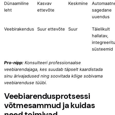
Dünaamiline
Kasvav
Keskmine
Automaatn
leht
ettevõte
sagedane
uuendus
Veebirakendus
Suur ettevõte
Suur
Täielikult
hallatav,
integreerit
süsteemid
Pro-nipp:
Konsulteeri professionaalse
veebiarendajaga, kes suudab täpselt kaardistada
sinu ärivajadused ning soovitada kõige sobivama
veebiarenduse tüübi.
Veebiarendusprotsessi
võtmesammud ja kuidas
need toimivad