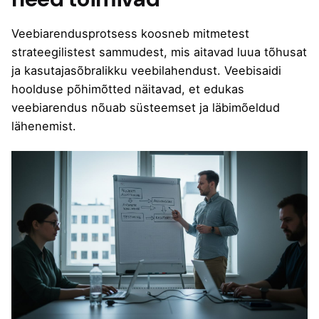
Veebiarendusprotsess koosneb mitmetest
strateegilistest sammudest, mis aitavad luua tõhusat
ja kasutajasõbralikku veebilahendust.
Veebisaidi
hoolduse
põhimõtted näitavad, et edukas
veebiarendus nõuab süsteemset ja läbimõeldud
lähenemist.