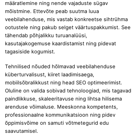
määratlemine ning nende vajaduste sügav
mõistmine. Ettevõte peab suutma luua
veebilahenduse, mis vastab konkreetse sihtrühma
ootustele ning pakub selget väärtuspakkumist. See
tähendab põhjalikku turuanalüüsi,
kasutajakogemuse kaardistamist ning pidevat
tagasiside kogumist.
Tehnilised nõuded hõlmavad veebilahenduse
küberturvalisust, kiiret laadimisaega,
mobiilsõbralikkust ning head SEO optimeerimist.
Oluline on valida sobivad tehnoloogiad, mis tagavad
paindlikkuse, skaleeritavuse ning lihtsa hilisema
arenduse võimaluse. Meeskonna kompetents,
professionaalne kommunikatsioon ning pidev
õppimisvõime on samuti võtmetegurid edu
saavutamisel.