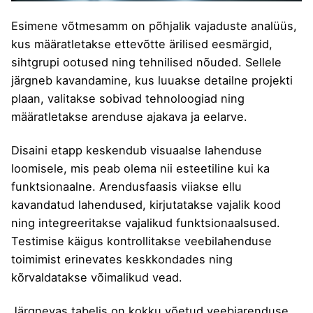
Esimene võtmesamm on põhjalik vajaduste analüüs,
kus määratletakse ettevõtte ärilised eesmärgid,
sihtgrupi ootused ning tehnilised nõuded. Sellele
järgneb kavandamine, kus luuakse detailne projekti
plaan, valitakse sobivad tehnoloogiad ning
määratletakse arenduse ajakava ja eelarve.
Disaini etapp keskendub visuaalse lahenduse
loomisele, mis peab olema nii esteetiline kui ka
funktsionaalne. Arendusfaasis viiakse ellu
kavandatud lahendused, kirjutatakse vajalik kood
ning integreeritakse vajalikud funktsionaalsused.
Testimise käigus kontrollitakse veebilahenduse
toimimist erinevates keskkondades ning
kõrvaldatakse võimalikud vead.
Järgnevas tabelis on kokku võetud veebiarenduse