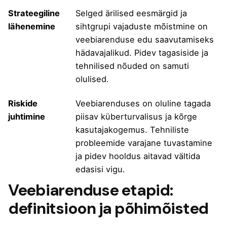
Strateegiline
Selged ärilised eesmärgid ja
lähenemine
sihtgrupi vajaduste mõistmine on
veebiarenduse edu saavutamiseks
hädavajalikud. Pidev tagasiside ja
tehnilised nõuded on samuti
olulised.
Riskide
Veebiarenduses on oluline tagada
juhtimine
piisav küberturvalisus ja kõrge
kasutajakogemus. Tehniliste
probleemide varajane tuvastamine
ja pidev hooldus aitavad vältida
edasisi vigu.
Veebiarenduse etapid:
definitsioon ja põhimõisted