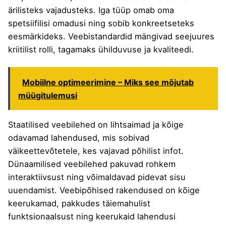
ärilisteks vajadusteks. Iga tüüp omab oma
spetsiifilisi omadusi ning sobib konkreetseteks
eesmärkideks.
Veebistandardid
mängivad seejuures
kriitilist rolli, tagamaks ühilduvuse ja kvaliteedi.
Mobiilne optimeerimine – Miks see mõjutab
müügitulemusi
Staatilised veebilehed on lihtsaimad ja kõige
odavamad lahendused, mis sobivad
väikeettevõtetele, kes vajavad põhilist infot.
Dünaamilised veebilehed pakuvad rohkem
interaktiivsust ning võimaldavad pidevat sisu
uuendamist. Veebipõhised rakendused on kõige
keerukamad, pakkudes täiemahulist
funktsionaalsust ning keerukaid lahendusi