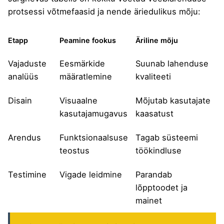
protsessi võtmefaasid ja nende äriedulikus mõju:
Etapp
Peamine fookus
Äriline mõju
Vajaduste
Eesmärkide
Suunab lahenduse
analüüs
määratlemine
kvaliteeti
Disain
Visuaalne
Mõjutab kasutajate
kasutajamugavus
kaasatust
Arendus
Funktsionaalsuse
Tagab süsteemi
teostus
töökindluse
Testimine
Vigade leidmine
Parandab
lõpptoodet ja
mainet