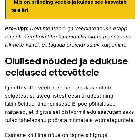
Mis on bränding veebis ja kuidas see kasvatab
teie äri
Pro-nipp:
Dokumenteeri iga veebiarenduse etapp
täpselt ning hoia tihe kommunikatsioon meeskonna
liikmete vahel, et tagada projekti sujuv kulgemine.
Olulised nõuded ja edukuse
eeldused ettevõttele
Iga ettevõtte veebiarenduse edukus sõltub
selgetest strateegilistest eesmärkidest ning
läbimõeldud lähenemisest.
E-poe põhialused
näitavad, et digitaalsel platvormil edu saavutamiseks
tuleb tähelepanu pöörata mitmetele võtmeteguritele.
Esimene kriitiline nõue on täpne sihtgrupi