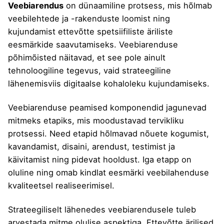
Veebiarendus
on dünaamiline protsess, mis hõlmab
veebilehtede ja -rakenduste loomist ning
kujundamist ettevõtte spetsiifiliste äriliste
eesmärkide saavutamiseks.
Veebiarenduse
põhimõisted
näitavad, et see pole ainult
tehnoloogiline tegevus, vaid strateegiline
lähenemisviis digitaalse kohaloleku kujundamiseks.
Veebiarenduse peamised komponendid jagunevad
mitmeks etapiks, mis moodustavad tervikliku
protsessi. Need etapid hõlmavad nõuete kogumist,
kavandamist, disaini, arendust, testimist ja
käivitamist ning pidevat hooldust. Iga etapp on
oluline ning omab kindlat eesmärki veebilahenduse
kvaliteetsel realiseerimisel.
Strateegiliselt lähenedes veebiarendusele tuleb
arvestada mitme olulise aspektiga. Ettevõtte ärilised