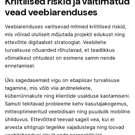
Kriitilised riskid ja vältimatud
vead veebiarenduses
Veebiarenduses varitsevad mitmed kriitilised riskid,
mis võivad oluliselt mõjutada projekti edukust ning
ettevõtte digitaalset stratoogiat.
Veebilehe
turvalisuse nõuanded
rõhutavad, et teadlikkus
võimalikest ohtudest on esimene samm nende
ennetamisel.
Üks sagedasemaid vigu on ebapiisav turvalisuse
tagamine, mis võib viia andmelekete,
küberrünnakute ning klientide usalduse kaotamiseni.
Samuti tekitavad probleeme kehv kasutajakogemus,
mitteoptimeeritud veebidisain ning puudulik mobiilne
ühilduvus. Ettevõtted teevad sageli vea, kui ei
arvesta sihtgrupi tegelike vajadustega ning loovad