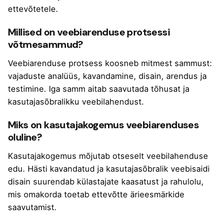
ettevõtetele.
Millised on veebiarenduse protsessi
võtmesammud?
Veebiarenduse protsess koosneb mitmest sammust:
vajaduste analüüs, kavandamine, disain, arendus ja
testimine. Iga samm aitab saavutada tõhusat ja
kasutajasõbralikku veebilahendust.
Miks on kasutajakogemus veebiarenduses
oluline?
Kasutajakogemus mõjutab otseselt veebilahenduse
edu. Hästi kavandatud ja kasutajasõbralik veebisaidi
disain suurendab külastajate kaasatust ja rahulolu,
mis omakorda toetab ettevõtte ärieesmärkide
saavutamist.