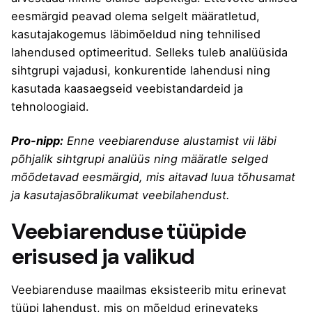
eesmärgid peavad olema selgelt määratletud,
kasutajakogemus läbimõeldud ning tehnilised
lahendused optimeeritud. Selleks tuleb analüüsida
sihtgrupi vajadusi, konkurentide lahendusi ning
kasutada kaasaegseid veebistandardeid ja
tehnoloogiaid.
Pro-nipp:
Enne veebiarenduse alustamist vii läbi
põhjalik sihtgrupi analüüs ning määratle selged
mõõdetavad eesmärgid, mis aitavad luua tõhusamat
ja kasutajasõbralikumat veebilahendust.
Veebiarenduse tüüpide
erisused ja valikud
Veebiarenduse maailmas eksisteerib mitu erinevat
tüüpi lahendust, mis on mõeldud erinevateks