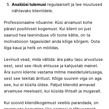
Analüüsi tulemusi
regulaarselt ja tee muutused
nähtavaks klientidele.
Professionaalne nõuanne: Küsi arvamust kohe
pärast positiivset kogemust. Kui klient on just
saanud hea teeninduse või toote kätte, on ta
motivatsioon tagasisidet anda kõige kõrgem. Oota
liiga kaua ja hetk on möödas.
Levinud vead, mida vältida: ära paku tasu arvustuse
eest, sest see rikub ehtsuse ja kahjustab mainet.
Ära sunni kliente vastama mitme meeldetuletusega,
sest see tekitab ärritust. Kõige suurem viga on aga
see, kui ei küsita üldse. Paljud kliendid annavad
arvamuse meelsasti, kui küsida lihtsalt ja mugavalt.
Kui soovid
kliendikogemust veebis parandada
, on
arvamuste kogumine üks esimesi ja tõhusamaid