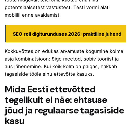
potentsiaalsetest vastustest. Testi vormi alati
mobiilil enne avaldamist.
SEO roll digiturunduses 2026: praktiline juhend
Kokkuvõttes on edukas arvamuste kogumine kolme
asja kombinatsioon: õige meetod, sobiv tööriist ja
aus lähenemine. Kui kõik kolm on paigas, hakkab
tagasiside tööle sinu ettevõtte kasuks.
Mida Eesti ettevõtted
tegelikult ei näe: ehtsuse
jõud ja regulaarse tagasiside
kasu