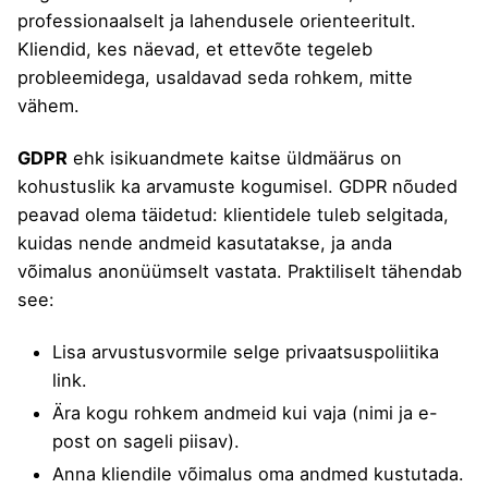
professionaalselt ja lahendusele orienteeritult.
Kliendid, kes näevad, et ettevõte tegeleb
probleemidega, usaldavad seda rohkem, mitte
vähem.
GDPR
ehk isikuandmete kaitse üldmäärus on
kohustuslik ka arvamuste kogumisel. GDPR nõuded
peavad olema täidetud: klientidele tuleb selgitada,
kuidas nende andmeid kasutatakse, ja anda
võimalus anonüümselt vastata. Praktiliselt tähendab
see:
Lisa arvustusvormile selge privaatsuspoliitika
link.
Ära kogu rohkem andmeid kui vaja (nimi ja e-
post on sageli piisav).
Anna kliendile võimalus oma andmed kustutada.