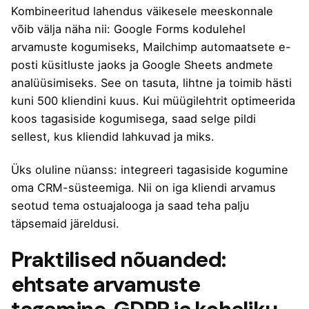
Kombineeritud lahendus väikesele meeskonnale
võib välja näha nii: Google Forms kodulehel
arvamuste kogumiseks, Mailchimp automaatsete e-
posti küsitluste jaoks ja Google Sheets andmete
analüüsimiseks. See on tasuta, lihtne ja toimib hästi
kuni 500 kliendini kuus. Kui
müügilehtrit optimeerida
koos tagasiside kogumisega, saad selge pildi
sellest, kus kliendid lahkuvad ja miks.
Üks oluline nüanss: integreeri tagasiside kogumine
oma CRM-süsteemiga. Nii on iga kliendi arvamus
seotud tema ostuajalooga ja saad teha palju
täpsemaid järeldusi.
Praktilised nõuanded:
ehtsate arvamuste