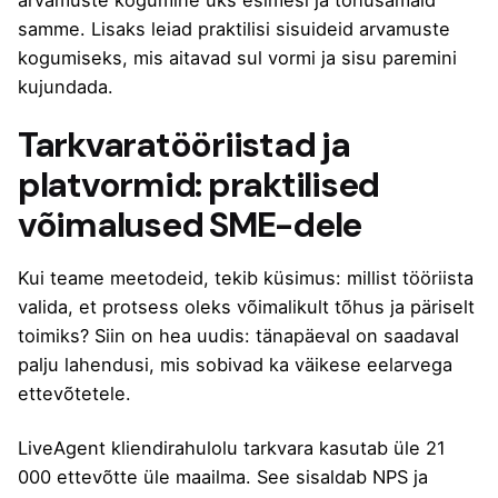
samme. Lisaks leiad
praktilisi sisuideid arvamuste
kogumiseks
, mis aitavad sul vormi ja sisu paremini
kujundada.
Tarkvaratööriistad ja
platvormid: praktilised
võimalused SME-dele
Kui teame meetodeid, tekib küsimus: millist tööriista
valida, et protsess oleks võimalikult tõhus ja päriselt
toimiks? Siin on hea uudis: tänapäeval on saadaval
palju lahendusi, mis sobivad ka väikese eelarvega
ettevõtetele.
LiveAgent kliendirahulolu tarkvara
kasutab üle 21
000 ettevõtte üle maailma. See sisaldab NPS ja