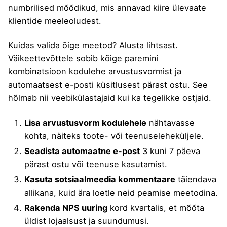
numbrilised mõõdikud, mis annavad kiire ülevaate
klientide meeleoludest.
Kuidas valida õige meetod? Alusta lihtsast.
Väikeettevõttele sobib kõige paremini
kombinatsioon kodulehe arvustusvormist ja
automaatsest e-posti küsitlusest pärast ostu. See
hõlmab nii veebikülastajaid kui ka tegelikke ostjaid.
Lisa arvustusvorm kodulehele
nähtavasse
kohta, näiteks toote- või teenuseleheküljele.
Seadista automaatne e-post
3 kuni 7 päeva
pärast ostu või teenuse kasutamist.
Kasuta sotsiaalmeedia kommentaare
täiendava
allikana, kuid ära loetle neid peamise meetodina.
Rakenda NPS uuring
kord kvartalis, et mõõta
üldist lojaalsust ja suundumusi.