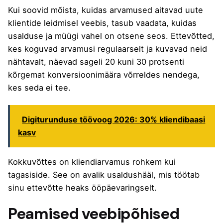
Kui soovid mõista, kuidas arvamused aitavad
uute
klientide leidmisel veebis
, tasub vaadata, kuidas
usalduse ja müügi vahel on otsene seos. Ettevõtted,
kes koguvad arvamusi regulaarselt ja kuvavad neid
nähtavalt, näevad sageli 20 kuni 30 protsenti
kõrgemat konversioonimäära võrreldes nendega,
kes seda ei tee.
Digiturunduse töövoog 2026: 30% kliendibaasi
kasv
Kokkuvõttes on kliendiarvamus rohkem kui
tagasiside. See on avalik usaldushääl, mis töötab
sinu ettevõtte heaks ööpäevaringselt.
Peamised veebipõhised