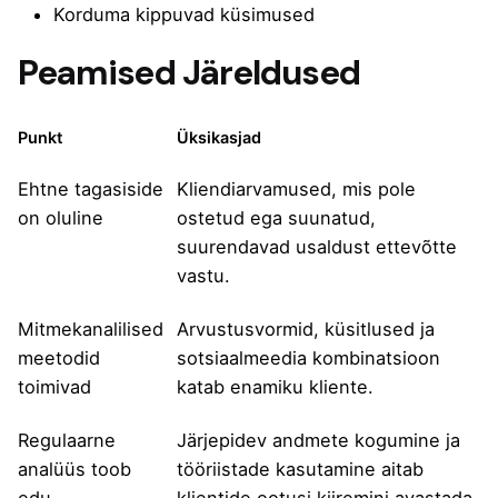
Korduma kippuvad küsimused
Peamised Järeldused
Punkt
Üksikasjad
Ehtne tagasiside
Kliendiarvamused, mis pole
on oluline
ostetud ega suunatud,
suurendavad usaldust ettevõtte
vastu.
Mitmekanalilised
Arvustusvormid, küsitlused ja
meetodid
sotsiaalmeedia kombinatsioon
toimivad
katab enamiku kliente.
Regulaarne
Järjepidev andmete kogumine ja
analüüs toob
tööriistade kasutamine aitab
edu
klientide ootusi kiiremini avastada.