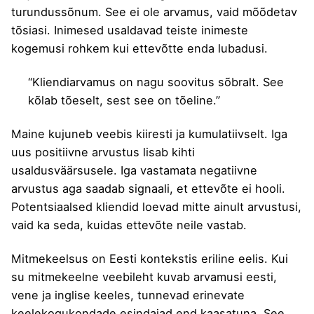
turundussõnum. See ei ole arvamus, vaid mõõdetav
tõsiasi. Inimesed usaldavad teiste inimeste
kogemusi rohkem kui ettevõtte enda lubadusi.
“Kliendiarvamus on nagu soovitus sõbralt. See
kõlab tõeselt, sest see on tõeline.”
Maine kujuneb veebis kiiresti ja kumulatiivselt. Iga
uus positiivne arvustus lisab kihti
usaldusväärsusele. Iga vastamata negatiivne
arvustus aga saadab signaali, et ettevõte ei hooli.
Potentsiaalsed kliendid loevad mitte ainult arvustusi,
vaid ka seda, kuidas ettevõte neile vastab.
Mitmekeelsus on Eesti kontekstis eriline eelis. Kui
su
mitmekeelne veebileht
kuvab arvamusi eesti,
vene ja inglise keeles, tunnevad erinevate
keelekogukondade esindajad end kaasatuna. See