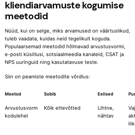
kliendiarvamuste kogumise
meetodid
Nüüd, kui on selge, miks arvamused on väärtuslikud,
tuleb vaadata, kuidas neid tegelikult koguda.
Populaarsemad meetodid hõlmavad arvustusvormi,
e-posti küsitlusi, sotsiaalmeedia kanaleid, CSAT ja
NPS uuringuid ning kasutatavuse teste.
Siin on peamiste meetodite võrdlus:
Meetod
Sobib
Eelised
Pu
Arvustusvorm
Kõik ettevõtted
Lihtne,
Va
kodulehel
nähtav
akt
lii