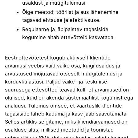
usaldust ja müügitulemusi.
Õige meetod, tööriist ja aus lähenemine
tagavad ehtsuse ja efektiivsuse.
Regulaarne ja läbipaistev tagasiside
kogumine aitab ettevõtteid kasvatada.
Eesti ettevõtetest kogub aktiivselt klientide
arvamusi veebis vaid väike osa, kuigi
usaldus ja
arvustused
mõjutavad otseselt müügitulemusi ja
korduvkülastusi. Paljud väike- ja keskmise
suurusega ettevõtted teavad küll, et arvamused on
olulised, kuid ei rakenda süstemaatilist kogumist ega
analüüsi. Tulemus on see, et väärtuslik klientide
tagasiside läheb kaduma ja kasv jääb saavutamata.
Selles artiklis selgitame, miks kliendiarvamused on
usalduse alus, millised meetodid ja tööriistad
sobivad Eesti SME-dele ning kuidas vältida levinud