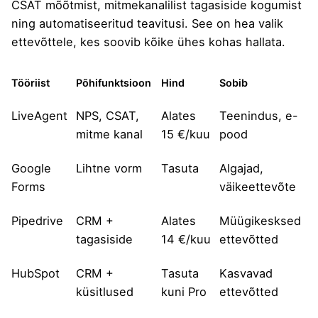
CSAT mõõtmist, mitmekanalilist tagasiside kogumist
ning automatiseeritud teavitusi. See on hea valik
ettevõttele, kes soovib kõike ühes kohas hallata.
Tööriist
Põhifunktsioon
Hind
Sobib
LiveAgent
NPS, CSAT,
Alates
Teenindus, e-
mitme kanal
15 €/kuu
pood
Google
Lihtne vorm
Tasuta
Algajad,
Forms
väikeettevõte
Pipedrive
CRM +
Alates
Müügikesksed
tagasiside
14 €/kuu
ettevõtted
HubSpot
CRM +
Tasuta
Kasvavad
küsitlused
kuni Pro
ettevõtted