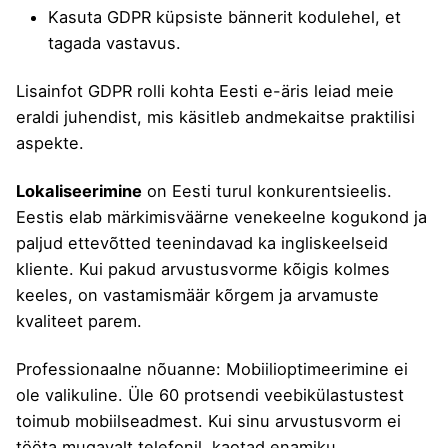
Kasuta
GDPR küpsiste bännerit
kodulehel, et
tagada vastavus.
Lisainfot
GDPR rolli kohta Eesti e-äris
leiad meie
eraldi juhendist, mis käsitleb andmekaitse praktilisi
aspekte.
Lokaliseerimine
on Eesti turul konkurentsieelis.
Eestis elab märkimisväärne venekeelne kogukond ja
paljud ettevõtted teenindavad ka ingliskeelseid
kliente. Kui pakud arvustusvorme kõigis kolmes
keeles, on vastamismäär kõrgem ja arvamuste
kvaliteet parem.
Professionaalne nõuanne: Mobiilioptimeerimine ei
ole valikuline. Üle 60 protsendi veebikülastustest
toimub mobiilseadmest. Kui sinu arvustusvorm ei
tööta mugavalt telefonil, kaotad enamiku