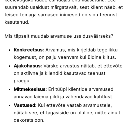
suurendab usaldust märgatavalt, sest klient näeb, et
teised temaga sarnased inimesed on sinu teenust
kasutanud.
Mis täpselt muudab arvamuse usaldusväärseks?
Konkreetsus:
Arvamus, mis kirjeldab tegelikku
kogemust, on palju veenvam kui üldine kiitus.
Ajakohasus:
Värske arvustus näitab, et ettevõte
on aktiivne ja kliendid kasutavad teenust
praegu.
Mitmekesisus:
Eri tüüpi klientide arvamused
annavad laiema pildi ja vähendavad kahtlust.
Vastused:
Kui ettevõte vastab arvamustele,
näitab see, et tagasiside on oluline, mitte ainult
dekoratsioon.