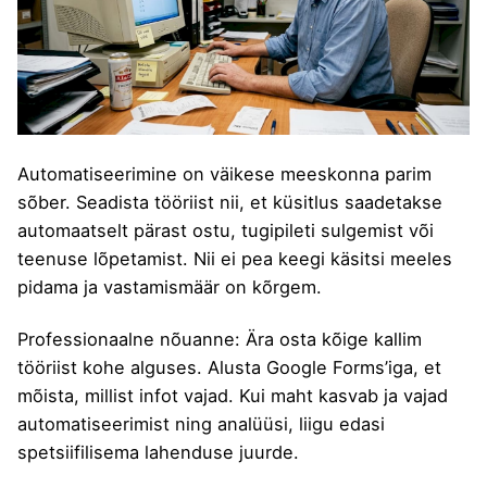
Automatiseerimine on väikese meeskonna parim
sõber. Seadista tööriist nii, et küsitlus saadetakse
automaatselt pärast ostu, tugipileti sulgemist või
teenuse lõpetamist. Nii ei pea keegi käsitsi meeles
pidama ja vastamismäär on kõrgem.
Professionaalne nõuanne: Ära osta kõige kallim
tööriist kohe alguses. Alusta Google Forms’iga, et
mõista, millist infot vajad. Kui maht kasvab ja vajad
automatiseerimist ning analüüsi, liigu edasi
spetsiifilisema lahenduse juurde.