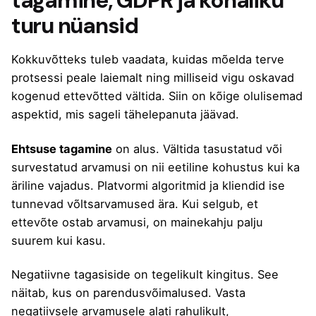
tagamine, GDPR ja kohaliku
turu nüansid
Kokkuvõtteks tuleb vaadata, kuidas mõelda terve
protsessi peale laiemalt ning milliseid vigu oskavad
kogenud ettevõtted vältida. Siin on kõige olulisemad
aspektid, mis sageli tähelepanuta jäävad.
Ehtsuse tagamine
on alus. Vältida tasustatud või
survestatud arvamusi on nii eetiline kohustus kui ka
äriline vajadus. Platvormi algoritmid ja kliendid ise
tunnevad võltsarvamused ära. Kui selgub, et
ettevõte ostab arvamusi, on mainekahju palju
suurem kui kasu.
Negatiivne tagasiside on tegelikult kingitus. See
näitab, kus on parendusvõimalused. Vasta
negatiivsele arvamusele alati rahulikult,