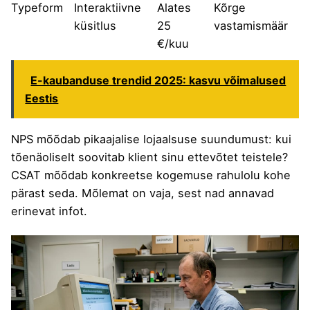
Typeform
Interaktiivne
Alates
Kõrge
küsitlus
25
vastamismäär
€/kuu
E-kaubanduse trendid 2025: kasvu võimalused
Eestis
NPS mõõdab pikaajalise lojaalsuse suundumust: kui
tõenäoliselt soovitab klient sinu ettevõtet teistele?
CSAT mõõdab konkreetse kogemuse rahulolu kohe
pärast seda. Mõlemat on vaja, sest nad annavad
erinevat infot.