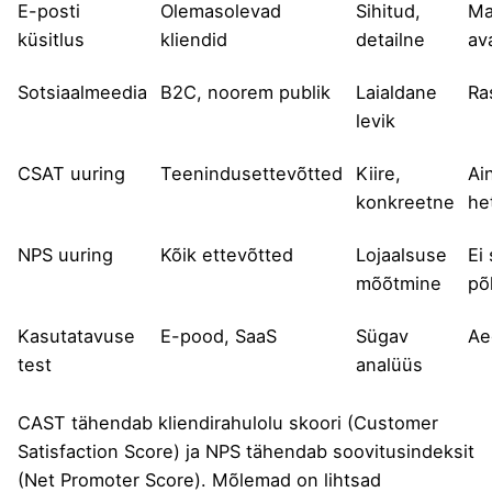
E-posti
Olemasolevad
Sihitud,
Ma
küsitlus
kliendid
detailne
av
Sotsiaalmeedia
B2C, noorem publik
Laialdane
Ra
levik
CSAT uuring
Teenindusettevõtted
Kiire,
Ai
konkreetne
he
NPS uuring
Kõik ettevõtted
Lojaalsuse
Ei 
mõõtmine
põ
Kasutatavuse
E-pood, SaaS
Sügav
Ae
test
analüüs
CAST tähendab kliendirahulolu skoori (Customer
Satisfaction Score) ja NPS tähendab soovitusindeksit
(Net Promoter Score). Mõlemad on lihtsad