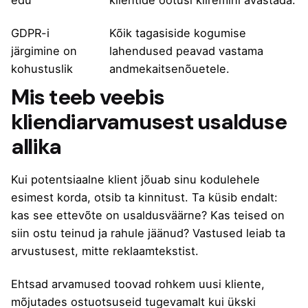
GDPR-i
Kõik tagasiside kogumise
järgimine on
lahendused peavad vastama
kohustuslik
andmekaitsenõuetele.
Mis teeb veebis
kliendiarvamusest usalduse
allika
Kui potentsiaalne klient jõuab sinu kodulehele
esimest korda, otsib ta kinnitust. Ta küsib endalt:
kas see ettevõte on usaldusväärne? Kas teised on
siin ostu teinud ja rahule jäänud? Vastused leiab ta
arvustusest, mitte reklaamtekstist.
Ehtsad arvamused toovad rohkem uusi kliente,
mõjutades ostuotsuseid tugevamalt kui ükski