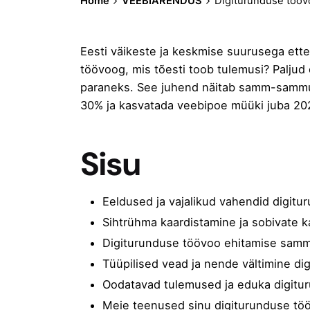
Home
VEEBIARENDUS
Digiturunduse tööv
Eesti väikeste ja keskmise suurusega ettev
töövoog, mis tõesti toob tulemusi? Paljud
paraneks. See juhend näitab samm-sammult
30% ja kasvatada veebipoe müüki juba 202
Sisu
Eeldused ja vajalikud vahendid digit
Sihtrühma kaardistamine ja sobivate ka
Digiturunduse töövoo ehitamise samm
Tüüpilised vead ja nende vältimine d
Oodatavad tulemused ja eduka digit
Meie teenused sinu digiturunduse tö