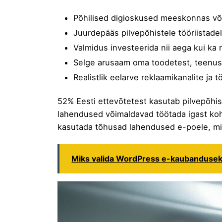
Põhilised digioskused meeskonnas või
Juurdepääs pilvepõhistele tööriistad
Valmidus investeerida nii aega kui ka
Selge arusaam oma toodetest, teenust
Realistlik eelarve reklaamikanalite ja 
52% Eesti ettevõtetest kasutab pilvepõhis
lahendused võimaldavad töötada igast koha
kasutada
tõhusad lahendused e-poele
, m
Miks valida WordPress e-kaubandusek