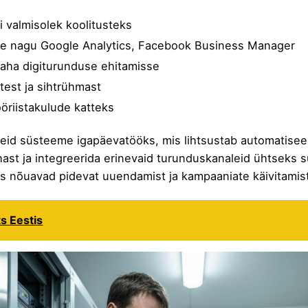
 valmisolek koolitusteks
ele nagu Google Analytics, Facebook Business Manager
 raha digiturunduse ehitamisse
est ja sihtrühmast
tööriistakulude katteks
eid süsteeme igapäevatööks, mis lihtsustab automatiseer
st ja integreerida erinevaid turunduskanaleid ühtseks süs
is nõuavad pidevat uuendamist ja kampaaniate käivitamist
s Eestis