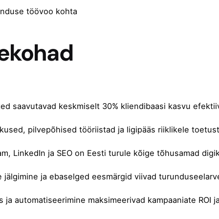
unduse töövoo kohta
ekohad
ted saavutavad keskmiselt 30% kliendibaasi kasvu efekt
kused, pilvepõhised tööriistad ja ligipääs riiklikele toetu
m, LinkedIn ja SEO on Eesti turule kõige tõhusamad digik
 jälgimine ja ebaselged eesmärgid viivad turunduseelarv
s ja automatiseerimine maksimeerivad kampaaniate ROI j