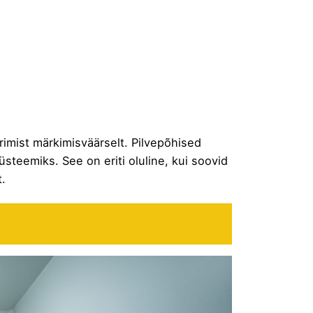
imist märkimisväärselt. Pilvepõhised
teemiks. See on eriti oluline, kui soovid
.