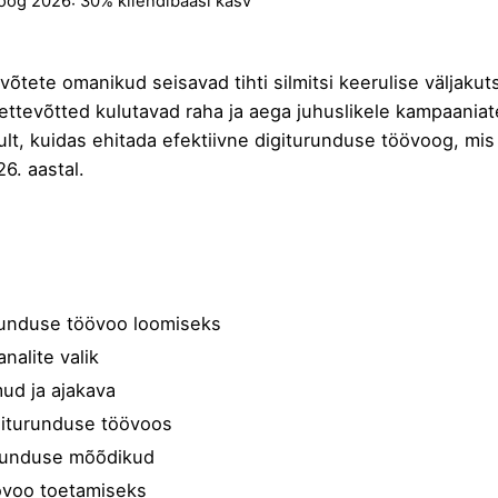
oog 2026: 30% kliendibaasi kasv
õtete omanikud seisavad tihti silmitsi keerulise väljaku
 ettevõtted kulutavad raha ja aega juhuslikele kampaania
, kuidas ehitada efektiivne digiturunduse töövoog, mis 
6. aastal.
urunduse töövoo loomiseks
nalite valik
ud ja ajakava
igiturunduse töövoos
urunduse mõõdikud
övoo toetamiseks