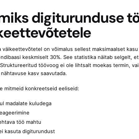
 miks digiturunduse t
ikeettevõtetele
 ja väikeettevõtetel on võimalus sellest maksimaalset kas
endibaasi keskmiselt 30%
. See statistika näitab selgelt, 
Struktureeritud töövoog ei ole lihtsalt moekas termin, vai
 nähtavuse kasv
saavutada.
e mitmeid konkreetseid eeliseid:
rul madalate kuludega
 reageerimine
ehtava töö mahtu
ei kasuta digiturundust