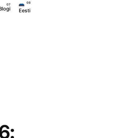
Blogi
Eesti
6: