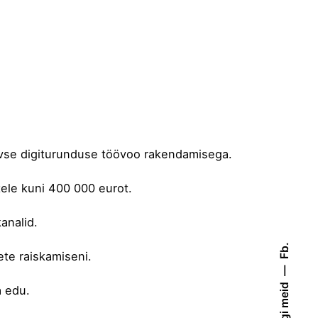
iivse digiturunduse töövoo rakendamisega.
stele kuni 400 000 eurot.
analid.
Fb.
ete raiskamiseni.
Jälgi meid
a edu.