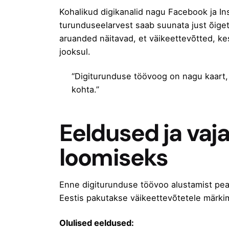
Kohalikud digikanalid nagu Facebook ja Ins
turunduseelarvest saab suunata just õiget
aruanded näitavad, et väikeettevõtted, k
jooksul.
“Digiturunduse töövoog on nagu kaart, 
kohta.”
Eeldused ja vaj
loomiseks
Enne digiturunduse töövoo alustamist pea
Eestis pakutakse väikeettevõtetele märki
Olulised eeldused: