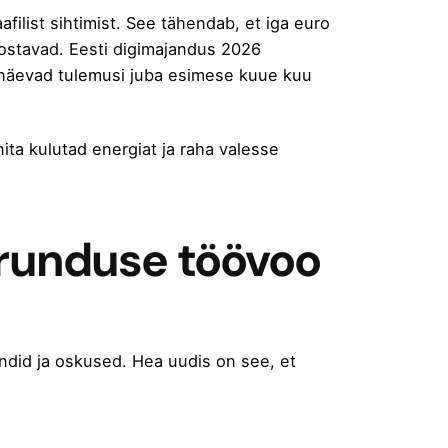
ilist sihtimist. See tähendab, et iga euro
 ostavad. Eesti digimajandus 2026
, näevad tulemusi juba esimese kuue kuu
ta kulutad energiat ja raha valesse
urunduse töövoo
ndid ja oskused. Hea uudis on see, et