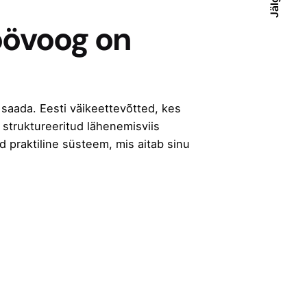
öövoog on
u saada.
Eesti väikeettevõtted, kes
et struktureeritud lähenemisviis
d praktiline süsteem, mis aitab sinu