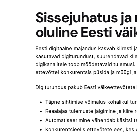
Sissejuhatus ja
oluline Eesti vä
Eesti digitaalne majandus kasvab kiiresti
kasutavad digiturundust, suurendavad kli
digikanalitele toob mõõdetavaid tulemusi. 
ettevõttel konkurentsis püsida ja
müügi ja
Digiturundus pakub Eesti väikeettevõtetel
Täpne sihtimise võimalus kohalikul tu
Reaalajas tulemuste jälgimine ja kiire
Automatiseerimine vähendab käsitsi t
Konkurentsieelis ettevõtete ees, kes 