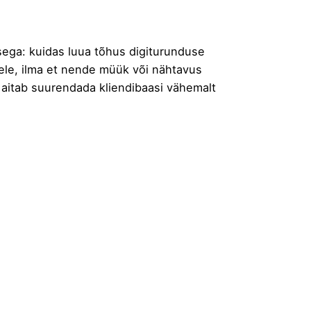
tsega: kuidas luua tõhus digiturunduse
tele, ilma et nende müük või nähtavus
aitab suurendada kliendibaasi vähemalt