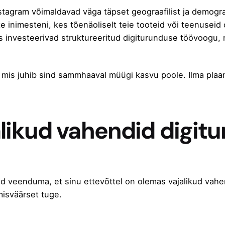
tagram võimaldavad väga täpset geograafilist ja demograaf
e inimesteni, kes tõenäoliselt teie tooteid või teenuseid
es investeerivad struktureeritud digiturunduse töövoogu
mis juhib sind sammhaaval müügi kasvu poole. Ilma plaani
alikud vahendid digit
d veenduma, et sinu ettevõttel on olemas vajalikud vahe
misväärset tuge.