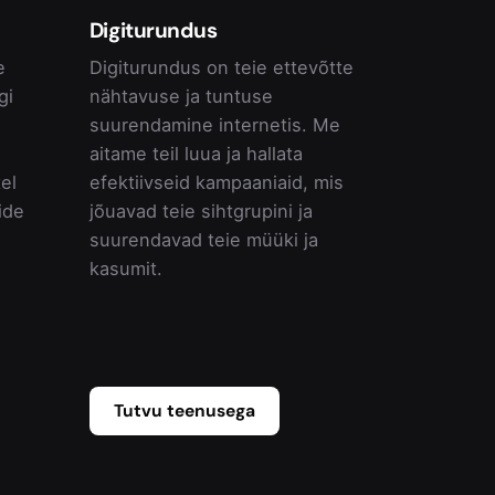
Digiturundus
e
Digiturundus on teie ettevõtte
gi
nähtavuse ja tuntuse
suurendamine internetis. Me
aitame teil luua ja hallata
el
efektiivseid kampaaniaid, mis
ide
jõuavad teie sihtgrupini ja
suurendavad teie müüki ja
kasumit.
Tutvu teenusega