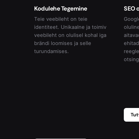
Kodulehe Tegemine
SEO 
Teie veebileht on teie
Googl
identiteet. Unikaalne ja toimiv
olulin
veebileht on olulisel kohal iga
aitava
brändi loomises ja selle
ehita
turundamises.
reegle
otsin
Tut