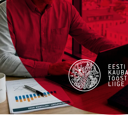
Enam kui
10 aasta
pikkun
tegemises
ja
arendamise
võimalik leida lahendus
kõi
Teeme Teile kodulehe, mis
külastajaid
ja seeläbi ka
rohkem klien