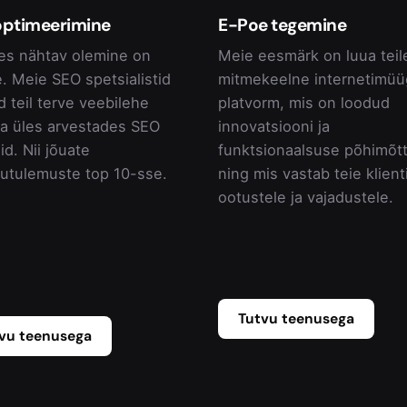
optimeerimine
E-Poe tegemine
es nähtav olemine on
Meie eesmärk on luua teil
e. Meie SEO spetsialistid
mitmekeelne internetimüü
d teil terve veebilehe
platvorm, mis on loodud
da üles arvestades SEO
innovatsiooni ja
id. Nii jõuate
funktsionaalsuse põhimõtt
gutulemuste top 10-sse.
ning mis vastab teie klient
ootustele ja vajadustele.
Tutvu teenusega
vu teenusega