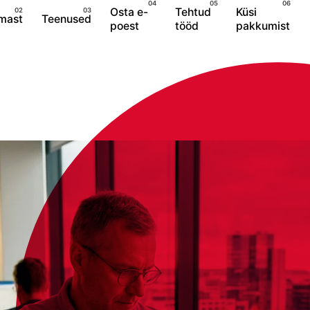
Osta e-
Tehtud
Küsi
rmast
Teenused
poest
tööd
pakkumist