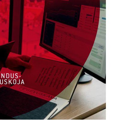
e kogemus
kodulehtede ja e-poodide
s
ning
digiturunduses
. Meie juures on Teil
gile oma veebipõhistele vajadustele
.
 on I
nternetist hästi
leitav
, toob
rohkem
te
.