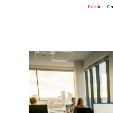
Esileht
Fi